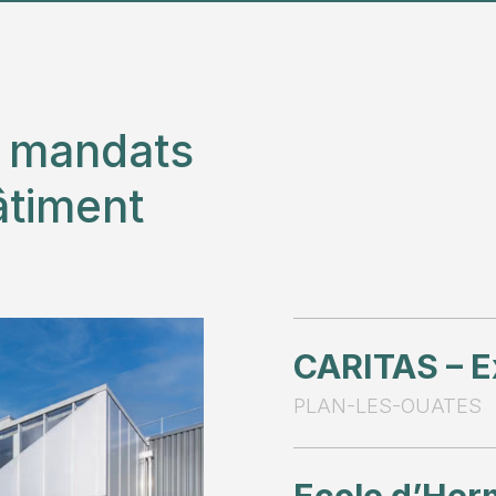
s mandats
âtiment
CARITAS – E
PLAN-LES-OUATES