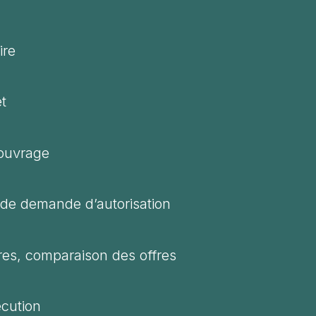
ire
et
’ouvrage
 de demande d’autorisation
fres, comparaison des offres
écution