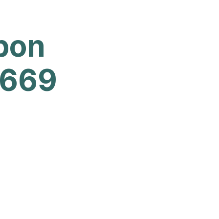
pon
 669
E