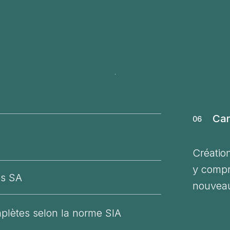
Car
06
Créatio
y compri
es SA
nouvea
plètes selon la norme SIA