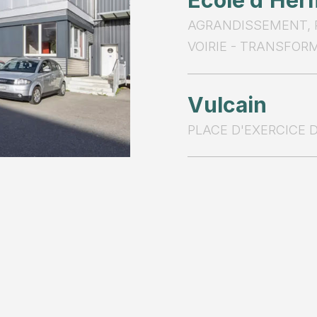
Ecole d’He
AGRANDISSEMENT, R
VOIRIE - TRANSFOR
Vulcain
PLACE D'EXERCICE D