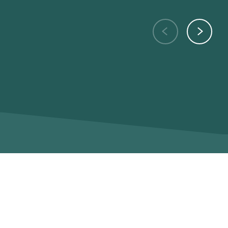
FORMULAIRE DE CONTACT
Vous désirez en savoir plus ?
Prenez contact dès maintenant
avec notre