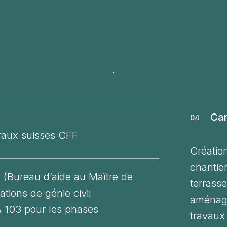
Car
04
raux suisses CFF
Création
chantie
 (Bureau d’aide au Maître de
terrass
ations de génie civil
aménage
A 103 pour les phases
travaux 