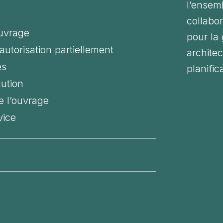
l’ensem
collabo
ouvrage
pour la
utorisation partiellement
archite
es
planific
cution
e l’ouvrage
vice